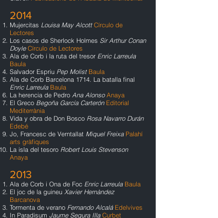
2014
Mujercitas
Louisa May Alcott
Círculo de
Lectores
Los casos de Sherlock Holmes
Sir Arthur Conan
Doyle
Círculo de Lectores
Ala de Corb i la ruta del tresor
Enric Larreula
Baula
Salvador Espriu
Pep Molist
Baula
Ala de Corb Barcelona 1714. La batalla final
Enric Larreula
Baula
La herencia de Pedro
Ana Alonso
Anaya
El Greco
Begoña García Carterón
Editorial
Mediterrània
Vida y obra de Don Bosco
Rosa Navarro Durán
Edebé
Jo, Francesc de Verntallat
Miquel Freixa
Palahí
arts gràfiques
La isla del tesoro
Robert Louis Stevenson
Anaya
2013
Ala de Corb i Ona de Foc
Enric Larreula
Baula
El joc de la guineu
Xavier Hernàndez
Barcanova
Tormenta de verano
Fernando Alcalá
Edelvives
In Paradisum
Jaume Segura Illa
Curbet