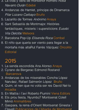
La vida y obra de monseñor Romero
Rosa
Navarro Durán
Edebé
Andanzas de Hamlet, príncipe de Dinamarca
Pilar Lozano Carbayo
Bruño
Lazarillo de Tormes
Anónimo
Anaya
Sant Sebastià de Montmajor. Històries
fantàstiques, misteris i supersticions
Eusebi
Vila Delclòs
Meteora
Barcelona Pop-Up
Elisenda Roca
Combel
El niño que quería ser viento para llegar a la
montaña más altaRut Farrés Vàzquez
Oncolito
Editorial
2015
La senda escondida Ana Alonso
Anaya
Cyrano de Bergerac Edmond Rostand
Barcanova
Andanzas de los miserables Concha López
Narváez, Rafael Salmerón López
Bruño
Quim, el nen que no volia ser res David Nel·lo
Arcadia
En Mattia i l’avi Roberto Piumini
Viena Editors
Ets prou llesta, Nyumbú? Montserrat Colell
Mimó
Animallibres
Gaspara, la reina d’Orient Montserrat Ginesta i
Clavell
Publicacions de l’Abadia de Montserrat