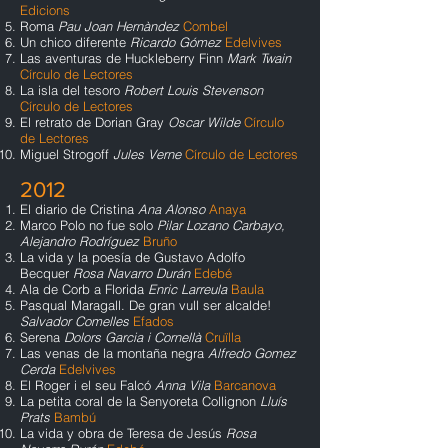
Edicions
Roma
Pau Joan Hernàndez
Combel
Un chico diferente
Ricardo Gómez
Edelvives
Las aventuras de Huckleberry Finn
Mark Twain
Círculo de Lectores
La isla del tesoro
Robert Louis Stevenson
Círculo de Lectores
El retrato de Dorian Gray
Oscar Wilde
Círculo
de Lectores
Miguel Strogoff
Jules Verne
Círculo de Lectores
2012
El diario de Cristina
Ana Alonso
Anaya
Marco Polo no fue solo
Pilar Lozano Carbayo,
Alejandro Rodríguez
Bruño
La vida y la poesía de Gustavo Adolfo
Becquer
Rosa Navarro Durán
Edebé
Ala de Corb a Florida
Enric Larreula
Baula
Pasqual Maragall. De gran vull ser alcalde!
Salvador Comelles
Efados
Serena
Dolors Garcia i Cornellà
Cruïlla
Las venas de la montaña negra
Alfredo Gomez
Cerda
Edelvives
El Roger i el seu Falcó
Anna Vila
Barcanova
La petita coral de la Senyoreta Collignon
Lluís
Prats
Bambú
La vida y obra de Teresa de Jesús
Rosa