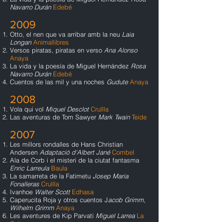
Navarro Durán
Edebé
2009
Otto, el nen que va arribar amb la neu
Laia
Longan
Animallibres
Versos piratas, piratas en verso
Ana Alonso
Anaya
La vida y la poesía de Miguel Hernández
Rosa
Navarro Durán
Edebé
Cuentos de las mil y una noches
Gudute
Anaya
2008
Vola qui vol
Miquel Desclot
Cruïlla
Las aventuras de Tom Sawyer
Mark Twain
Teide
2007
Les millors rondalles de Hans Christian
Andersen
Adaptació d'Albert Jané
Combel
Ala de Corb i el misteri de la ciutat fantasma
Enric Larreula
Baula
La samarreta de la Fatimetu
Josep Maria
Fonalleras
Cruïlla
Ivanhoe
Walter Scott
Edhasa
Caperucita Roja y otros cuentos J
acob Grimm
,
Wilhelm Grimm
Anaya
Les aventures de Kip Parvati
Miguel Larrea
La