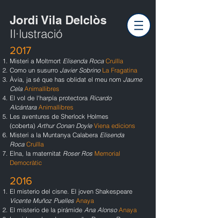
Jordi Vila Delclòs
Il·lustració
2017
Misteri a Moltmort
Elisenda Roca
Cruïlla
Como un susurro
Javier Sobrino
La Fragatina
Àvia, ja sé que has oblidat el meu nom
Jaume
Cela
Animallibres
El vol de l'harpía protectora
Ricardo
Alcántara
Animalli
bres
Les aventures de Sherlock Holmes
(coberta)
Arthur Conan Doyle
Viena edicions
Misteri a la Muntanya Calabera
Elisenda
Roca
Cruïlla
Elna, la maternitat
Roser Ros
Memorial
Democràtic
2016
El misterio del cisne. El joven Shakespeare
Vicente Muñoz Puelles
Anaya
El misterio de la pirámide
Ana Alonso
Anaya