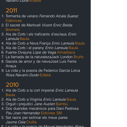
Navarro Durán
Edebé
2011
Tormenta de verano
Fernando Alcala Suarez
Edelvives
El secret de Meritxell
Vicent Enric Belda
Bromera
Ala de Corb i els traficants d’esclaus
Enric
Larreula
Baula
Ala de Corb a Nova França
Enric Larreula
Baula
Ala de Corb i el parany
Enric Larreula
Baula
Fuente Ovejuna
Lope de Vega
Almadrava
La llamada de la naturalezaJack London
Bruño
Gacela de amor y de nieveJosé Luis Ferris
Anaya
La vida y la poesía de Federico García Lorca
Rosa Navarro Durán
Edebé
2010
Ala de Corb a la cort imperial
Enric Larreula
Baula
Ala de Corb a Virgínia
Enric Larreula
Baula
Orgull i prejudici
Jane Austen
Bambú
Dos duendes mecánicos para Dani Pedrosa
Pau Joan Hernandez
Edicines SM
Set raons per estimar els meus pares
Jaume Cela
Cruïlla
La vida y la poesía de Miguel Hernández
Rosa