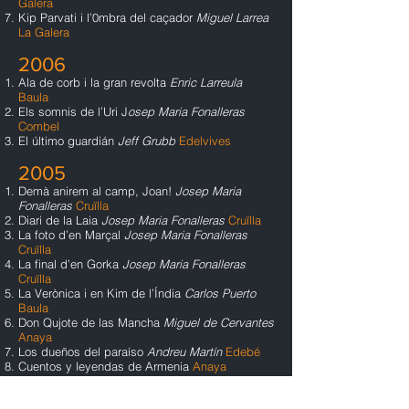
Galera
Kip Parvati i l’0mbra del caçador
Miguel Larrea
La Galera
2006
Ala de corb i la gran revolta
Enric Larreula
Baula
Els somnis de l’Uri J
osep Maria Fonalleras
Combel
El último guardián
Jeff Grubb
Edelvives
2005
Demà anirem al camp, Joan!
Josep Maria
Fonalleras
Cruïlla
Diari de la Laia
J
osep Maria Fonalleras
Cruïlla
La foto d’en Marçal
Josep Maria Fonalleras
Cruïlla
La final d’en Gorka
Josep Maria Fonalleras
Cruïlla
La Verònica i en Kim de l’Índia
Carlos Puerto
Baula
Don Qujote de las Mancha
Miguel de Cervantes
Anaya
Los dueños del paraíso
Andreu Martín
Edebé
Cuentos y leyendas de Armenia
Anaya
2004