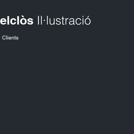
Il·lustració
Delclòs
Clients